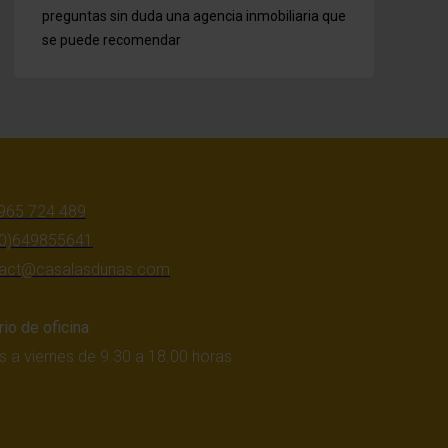
preguntas sin duda una agencia inmobiliaria que
se puede recomendar
965 724 489
0)649855641
act@casalasdunas.com
rio de oficina
s a viernes de 9.30 a 18.00 horas