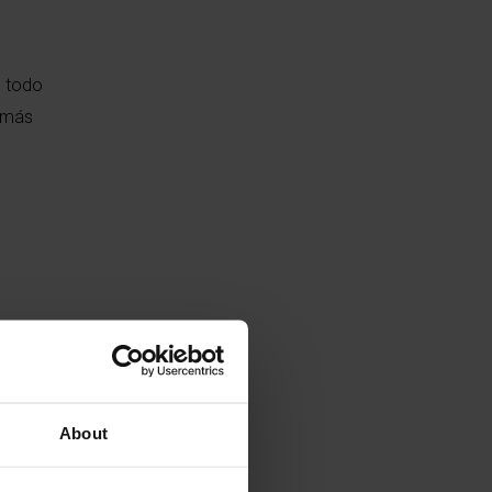
e todo
n más
About