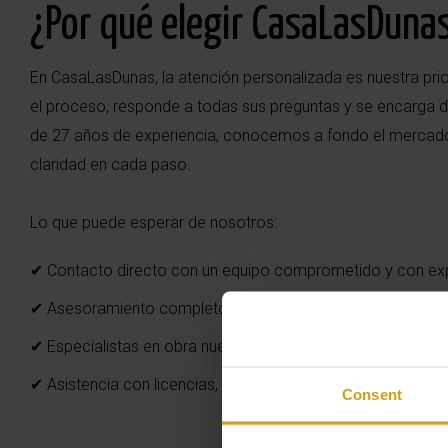
¿Por qué elegir CasaLasDuna
En CasaLasDunas, la atención personalizada es nuestra prio
el proceso, responde a todas sus preguntas y se encarga 
de 27 años de experiencia, conocemos a fondo el mercado 
claridad en cada paso.
Lo que puede esperar de nosotros:
✔ Contacto directo con un equipo comprometido y con ex
✔ Asesoramiento completo tanto en la compra como, si lo de
✔ Especialistas en obra nueva y viviendas de segunda man
✔ Asistencia con licencias, seguros y normativas locales
Consent