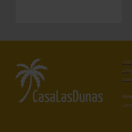
+34 
+31(
cont
Hora
Lune