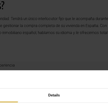
s?
ridad. Tendrá un único interlocutor fijo que le acompaña durant
de gestionar la compra completa de su vivienda en España. Co
inmobiliario español, hablamos su idioma y le ofrecemos total
periencia
sea, en el alquiler y la gestión
o
Details